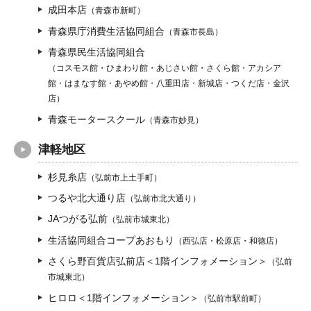
成田本店
（青森市新町）
青森県庁消費生活協同組合
（青森市長島）
青森県民生活協同組合
（コスモス館・ひまわり館・あじさい館・さくら館・アカシア
館・はまなす館・あやめ館・八重田店・新城店・つくだ店・金沢
店）
青森モータースクール
（青森市妙見）
津軽地区
杉見糸店
（弘前市上土手町）
つるや北大通り店
（弘前市北大通り）
JAつがる弘前
（弘前市城東北）
生活協同組合コープあおもり
（西弘店・松原店・和徳店）
さくら野百貨店弘前店＜1階インフォメーション＞
（弘前
市城東北）
ヒロロ＜1階インフォメーション＞
（弘前市駅前町）