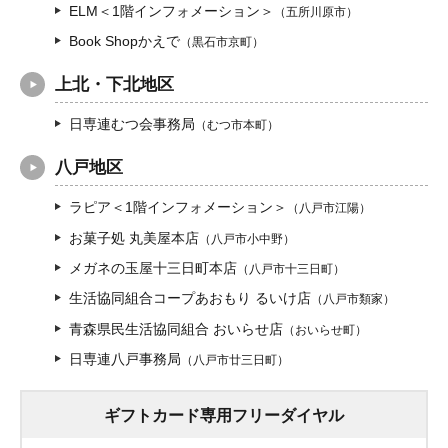
ELM＜1階インフォメーション＞
（五所川原市）
Book Shopかえで
（黒石市京町）
上北・下北地区
日専連むつ会事務局
（むつ市本町）
八戸地区
ラピア＜1階インフォメーション＞
（八戸市江陽）
お菓子処 丸美屋本店
（八戸市小中野）
メガネの玉屋十三日町本店
（八戸市十三日町）
生活協同組合コープあおもり るいけ店
（八戸市類家）
青森県民生活協同組合 おいらせ店
（おいらせ町）
日専連八戸事務局
（八戸市廿三日町）
ギフトカード専用フリーダイヤル