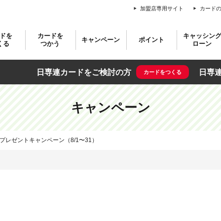
加盟店専用サイト
カード
CRELIEN | 日
ドを
カードを
キャッシン
キャンペーン
ポイント
くる
つかう
ローン
日専連カードをご検討の方
日専
カードをつくる
ードが届いたら
専連カード
借入れとご返済
ェブサービス
問い合わせ先
お申込みカード
ポイントの仕組み
ショッピングご利用方法
キャンペーン一覧
ギフトカード
キャッシングのご利用方法
テレホンサービス
お申込みの前に
ポイント合
日専連
ドをつくる
入会キャンペーン
ードをご利用になる前に
お引換商品
JCBの
ご利用の前に
インターネット
スタンダードカード
お支払方法
ウェブサービス会員
日専連ギフトカード
ATMで現金をお引き出し
日専連カード
家族で合
ード会員
キャンペーン
ご返済について
お電話
ゴールドカード
日専連ギフトカード
お支払方法の変更
全会員
JCBギフトカード
インターネットで口座へお振り込み
安心・安全な
一人で合
紹介キャンペーン
日専連シニア70（ナナマル）俱楽部
お引換方法
ご融資商品について
スター★ポ
商品概要
日専連シニア70（ナナマル）俱楽部
学生カード
スマホひとつで手軽に便利にお買物
当選者発表
QUOカード
ご入会の流れ
契約内容の確認と変更
専連サービスカウンター
ご利用可能店
カードラインナ
利用規定
提携カード
当選者のうれしい声
ギフトカード販売店
キャッシング専用「日専連プライムカード」
プレゼントキャンペーン（8/1〜31）
ご利用可能枠の確認と変更
追加カード
目的別加盟店一覧（一部）
ギフトカード業種別取扱店（一部抜粋）
紛失・盗難ダイヤル
暗証番号の確認と変更
キャッシング専用カード
日専連新規加盟店情報
「日専連プライムカード」
日専連プランニングローン
ご返済方法の変更
（フリーローン・多目的ローン・教育ローン