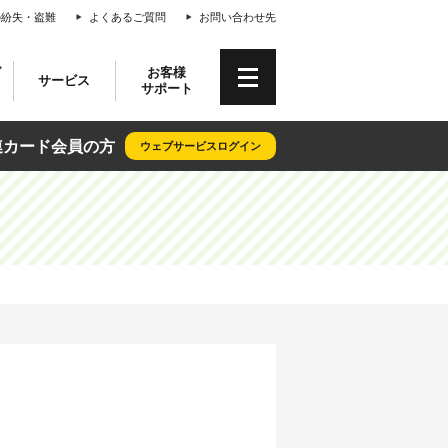
の紛失・盗難
よくあるご質問
お問い合わせ先
専連カード会員情報サイト「クレリア
グ
お客様
サービス
サポート
連カード会員の方
ウェブサービスログイン
算サービス
加盟店おトク情報
キャッシングご利用方法
会員優待サービス
お客様情報の変更
デンタルクレジット
おトクなキャンペーン情報
NISSENRENプレミアムクーポン
各種資料ダウンロード
よくあるご質問
が選ばれる理由
算
お借入れ方法
本人認証サービス
よくあるご質問
日専連カード
算
ご返済
（3Dセキュア）
イント募金
ATMのご案内
保険商品
ップ
）