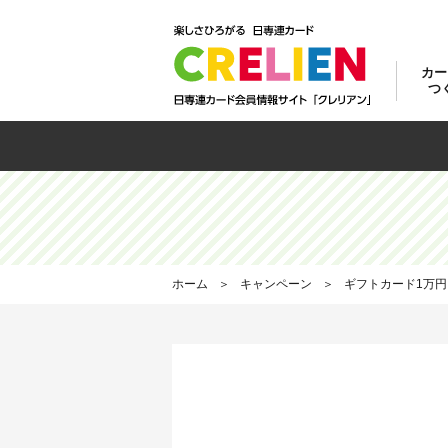
カー
つ
カ
日
お
ウ
お
カー
ご
カ
カ
ご
ご
日
ホーム
キャンペーン
ギフトカード1万円