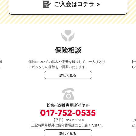
ご入会はコチラ
保険相談
換
保険についての悩みや不安を解決して、一人ひとり
社
。
にピッタリの保険をご提案いたします。
ら
詳しく見る
【平日】 9:30〜18:00
ご
上記時間帯以外は留守番電話にご伝言ください。
ど
詳しく見る