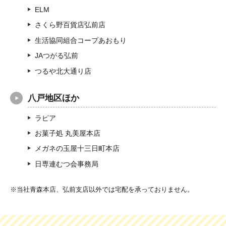
ELM
さくら野百貨店弘前店
生活協同組合コープあおもり
JAつがる弘前
つるや北大通り店
八戸地区ほか
ラピア
お菓子処 丸美屋本店
メガネの玉屋十三日町本店
日専連むつ会事務局
当社青森本店、弘前支店以外では宅配を承っておりません。